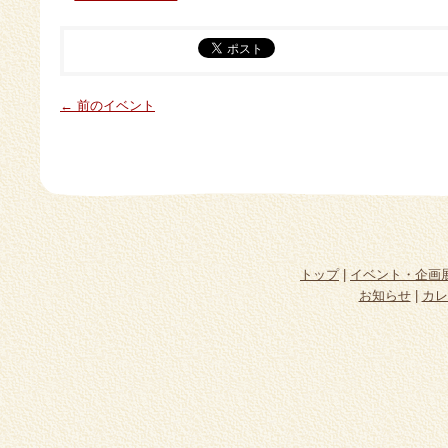
← 前のイベント
トップ
|
イベント・企画
お知らせ
|
カレ