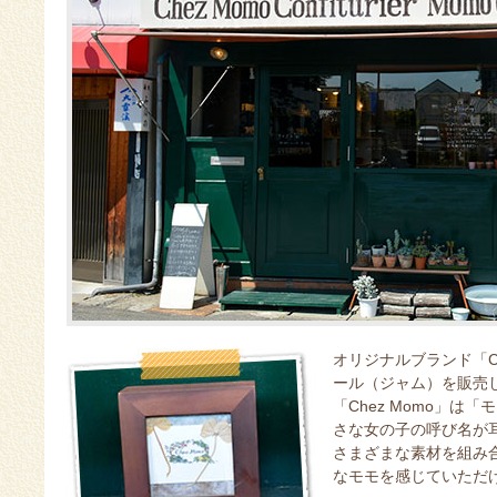
オリジナルブランド「C
ール（ジャム）を販売
「Chez Momo」
さな女の子の呼び名が
さまざまな素材を組み
なモモを感じていただ