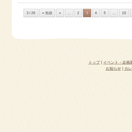
3 / 26
« 先頭
«
...
2
3
4
5
...
10
トップ
|
イベント・企画
お知らせ
|
カレ