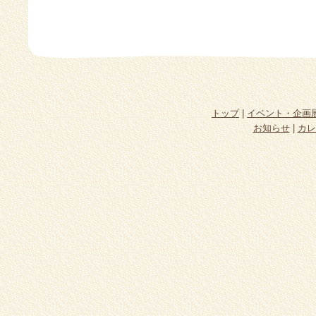
トップ
|
イベント・企画
お知らせ
|
カレ