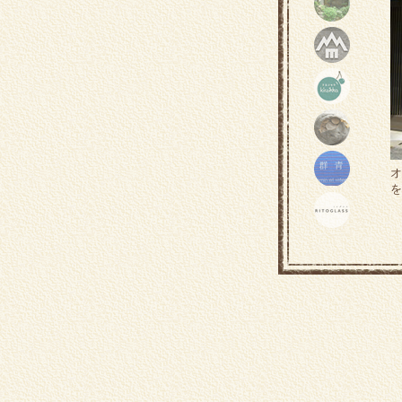
オ
を
M