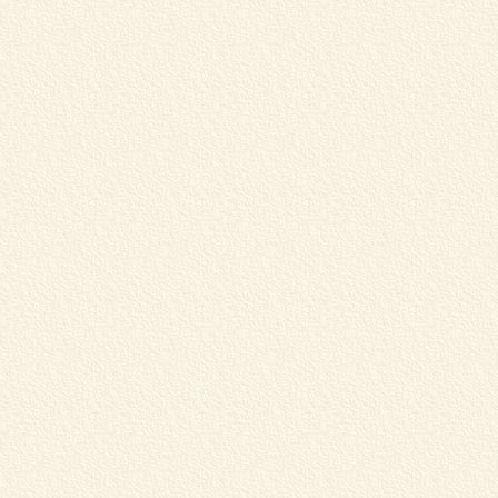
学
習
く
北