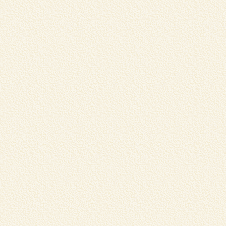
ガ
器
詳