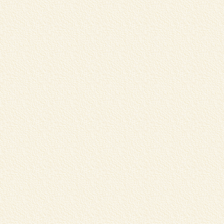
伊
り
詳