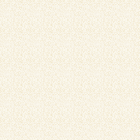
蔵
リ
く