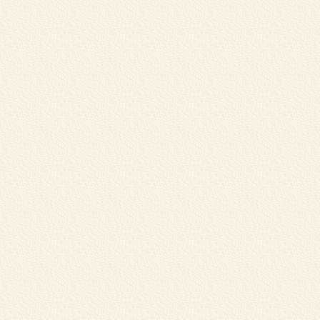
暮
の
⇒