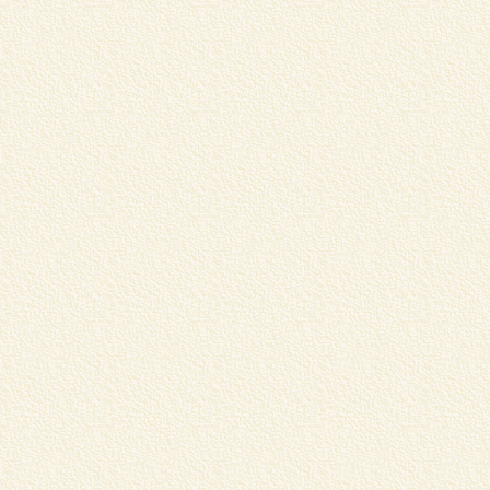
蔵
器
こ
R