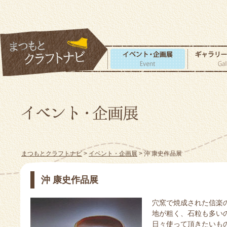
まつもとクラフトナビ
>
イベント・企画展
> 沖 康史作品展
沖 康史作品展
穴窯で焼成された信楽
地が粗く、石粒も多い
日々使って頂きたいも