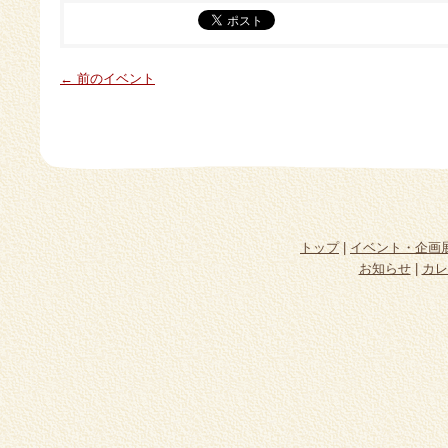
← 前のイベント
トップ
|
イベント・企画
お知らせ
|
カレ