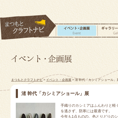
まつもとクラフトナビ
>
イベント・企画展
> 渚 幹代「カシミアショール」
渚 幹代「カシミアショール」展
手織りのカシミアはふんわりと軽
を逃さず、防寒には最適です。
今年も1点ものの、色とりどりの