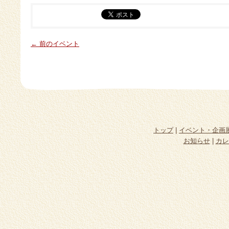
← 前のイベント
トップ
|
イベント・企画
お知らせ
|
カレ