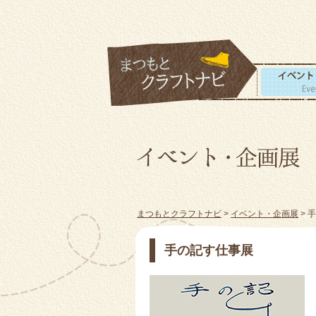
まつもとクラフトナビ
>
イベント・企画展
> 
手の記す仕事展