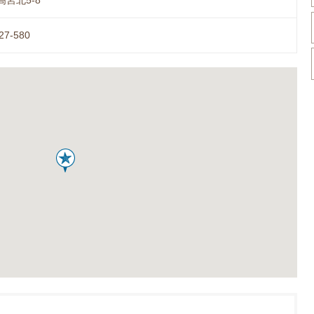
宮北5-8
27-580