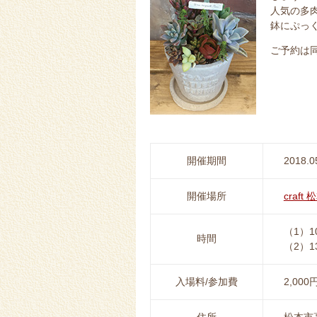
人気の多
鉢にぷっ
ご予約は同
開催期間
2018.0
開催場所
craf
（1）1
時間
（2）1
入場料/参加費
2,0