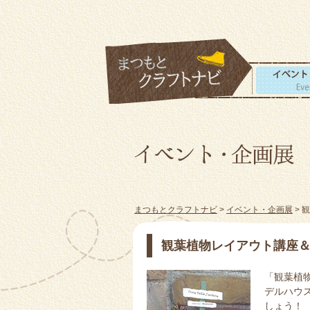
まつもとクラフトナビ
>
イベント・企画展
> 
観葉植物レイアウト講座
「観葉植
デルハウ
しょう！