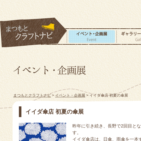
まつもとクラフトナビ
>
イベント・企画展
> イイダ傘店 初夏の傘展
イイダ傘店 初夏の傘展
昨年に引き続き、長野で2回目と
す。
イイダ傘店は、日傘、雨傘を一本