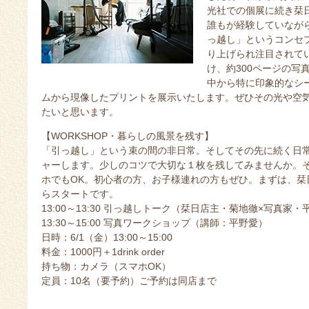
光社での個展に続き栞
誰もが経験していなが
っ越し」というコンセ
り上げられ注目されて
け、約300ページの写
中から特に印象的なシ
ムから現像したプリントを展示いたします。ぜひその光や空
たいと思います。
【WORKSHOP・暮らしの風景を残す】
「引っ越し」という束の間の非日常。そしてその先に続く日
ャーします。少しのコツで大切な１枚を残してみませんか。
ホでもOK。初心者の方、お子様連れの方もぜひ。まずは、栞
らスタートです。
13:00～13:30 引っ越しトーク（栞日店主・菊地徹×写真家・
13:30～15:00 写真ワークショップ（講師：平野愛）
日時：6/1（金）13:00～15:00
料金：1000円＋1drink order
持ち物：カメラ（スマホOK）
定員：10名（要予約）ご予約は同店まで