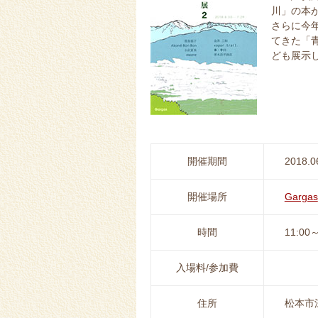
川」の本
さらに今
てきた「
ども展示
開催期間
2018.0
開催場所
Gargas
時間
11:00～
入場料/参加費
住所
松本市深