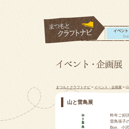
まつもとクラフトナビ
>
イベント・企画展
> 
山と雷鳥展
昨年ご好
雷鳥張子の
Bon、小沢