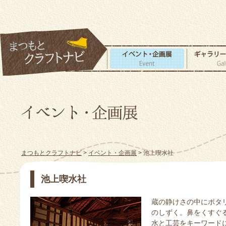
まつもとクラフトナビ
>
イベント・企画展
> 池上喫水社
池上喫水社
蔵の静けさの中にポタ
のしずく。鼻をくすぐ
水と工芸をキーワード