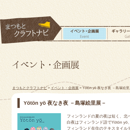
まつもとクラフトナビ
>
イベント・企画展
> Yötön yö 夜なき夜 －島塚絵
Yötön yö 夜なき夜 －島塚絵里展－
フィンランドの夏の夜は短く、北
白夜はフィンランド語でYötön 
フィンランド在住のテキスタイル