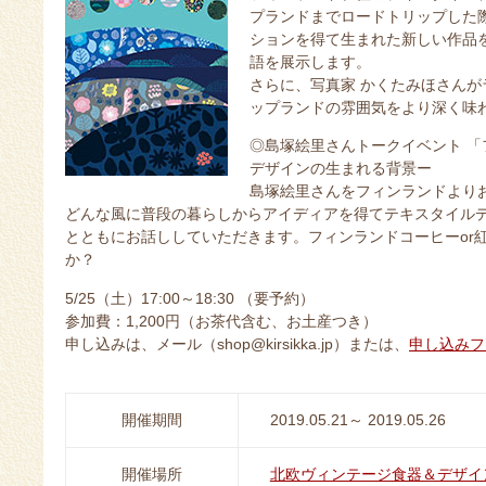
プランドまでロードトリップした
ションを得て生まれた新しい作品
語を展示します。
さらに、写真家 かくたみほさん
ップランドの雰囲気をより深く味
◎島塚絵里さんトークイベント 
デザインの生まれる背景ー
島塚絵里さんをフィンランドより
どんな風に普段の暮らしからアイディアを得てテキスタイル
とともにお話ししていただきます。フィンランドコーヒーor
か？
5/25（土）17:00～18:30 （要予約）
参加費：1,200円（お茶代含む、お土産つき）
申し込みは、メール（shop@kirsikka.jp）または、
申し込みフ
開催期間
2019.05.21～ 2019.05.26
開催場所
北欧ヴィンテージ食器＆デザイン雑貨