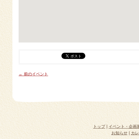
← 前のイベント
トップ
|
イベント・企画
お知らせ
|
カレ