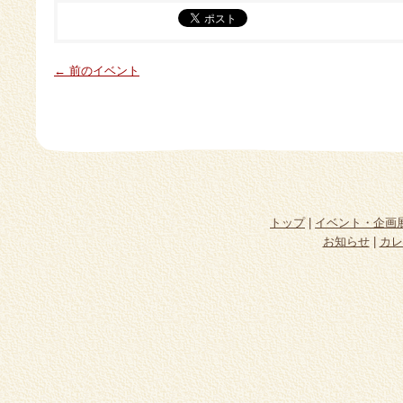
← 前のイベント
トップ
|
イベント・企画
お知らせ
|
カレ