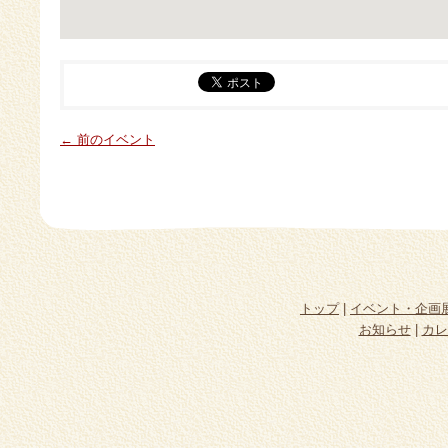
← 前のイベント
トップ
|
イベント・企画
お知らせ
|
カレ