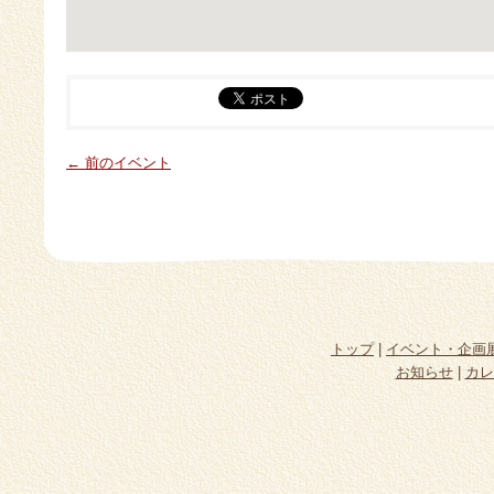
← 前のイベント
トップ
|
イベント・企画
お知らせ
|
カレ