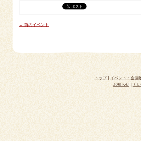
← 前のイベント
トップ
|
イベント・企画
お知らせ
|
カレ