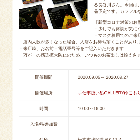
る長谷川さん。今回は
品予定です。カラフル
【新型コロナ対策のお
・少しでも体調が気に
・マスク着用でのご来
・店内人数が多くなった場合、入店をお待ち頂くことがあり
・来店時、お名前・電話番号等をご記入いただきます
・万が一の感染拡大防止のため、いつものお茶出しは控えさ
開催期間
2020.09.05～ 2020.09.27
開催場所
手仕事扱い処GALLERYゆこも
時間
10:00～18:00
入場料/参加費
住所
松本市浅間温泉3-11-4