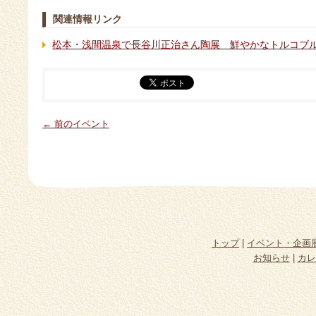
関連情報リンク
松本・浅間温泉で長谷川正治さん陶展 鮮やかなトルコブ
← 前のイベント
トップ
|
イベント・企画
お知らせ
|
カレ