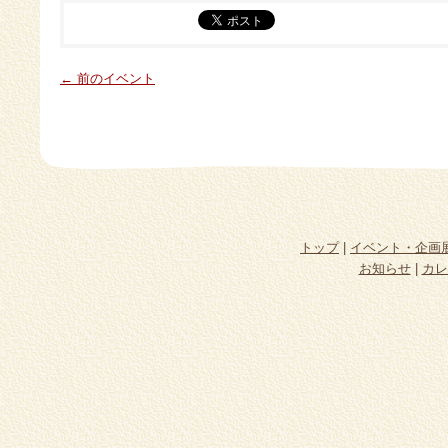
← 前のイベント
トップ
|
イベント・企画
お知らせ
|
カレ