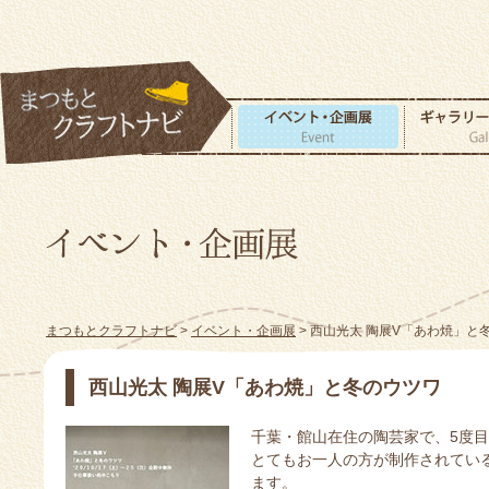
まつもとクラフトナビ
>
イベント・企画展
> 西山光太 陶展V「あわ焼」と
西山光太 陶展V「あわ焼」と冬のウツワ
千葉・館山在住の陶芸家で、5度
とてもお一人の方が制作されてい
ます。