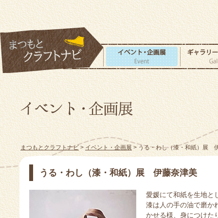
まつもとクラフトナビ
>
イベント・企画展
> うる・わし（漆・和紙）展 
うる・わし（漆・和紙）展 伊藤奈津美
愛媛にて和紙を生地と
漆は人の手の油で磨か
かせる様、身につけた