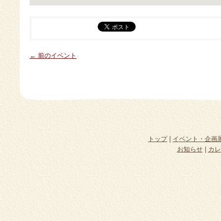
← 前のイベント
トップ
|
イベント・企画
お知らせ
|
カレ