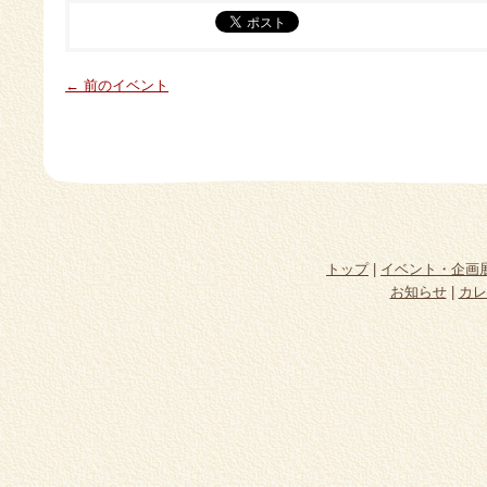
← 前のイベント
トップ
|
イベント・企画
お知らせ
|
カレ