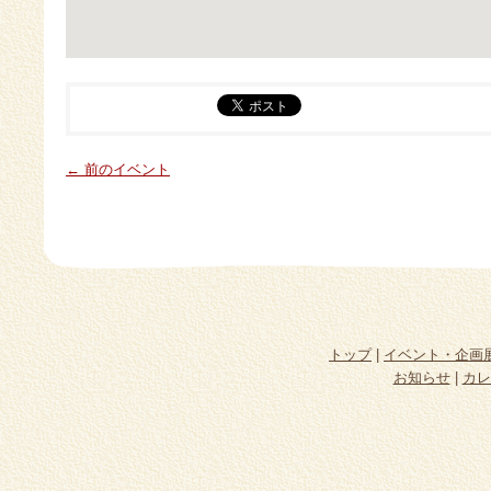
← 前のイベント
トップ
|
イベント・企画
お知らせ
|
カレ