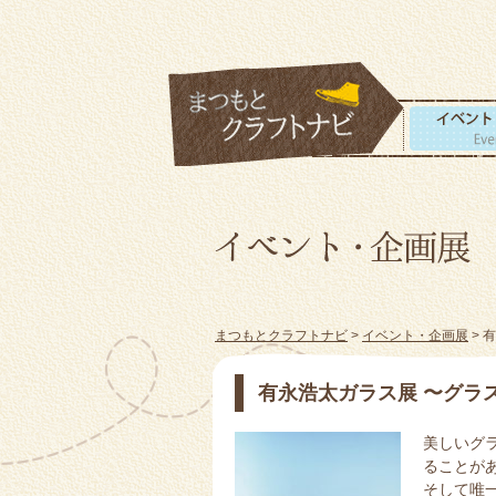
まつもとクラフトナビ
>
イベント・企画展
> 
有永浩太ガラス展 〜グラ
美しいグ
ることが
そして唯