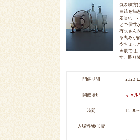
気を味方
曲線を描
定番の「
とつ個性
有永さん
る丸みが
やちょっ
今展では
す。贈り
開催期間
2023.1
開催場所
ギャル
時間
11:00～
入場料/参加費