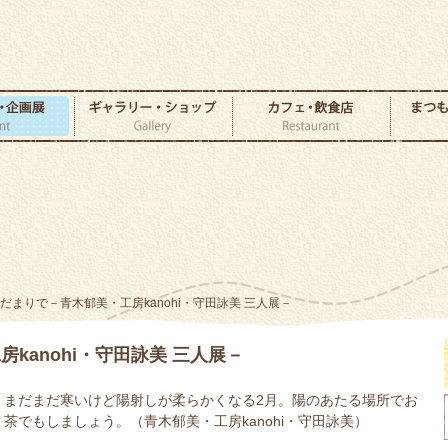
陽だまりで－青木郁美・工房kanohi・守田詠美 三人展－
kanohi・守田詠美 三人展－
まだまだ寒いけど陽射しが柔らかくなる2月。陽のあたる場所でお
茶でもしましょう。（青木郁美・工房kanohi・守田詠美）