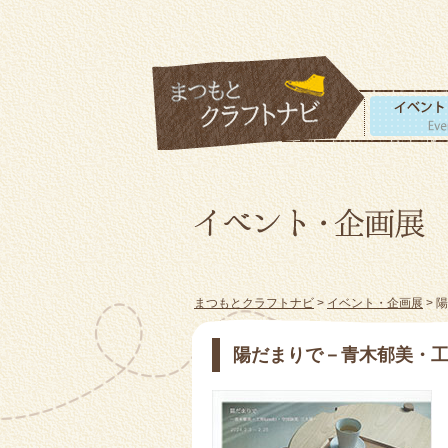
まつもとクラフトナビ
>
イベント・企画展
> 
陽だまりで－青木郁美・工房