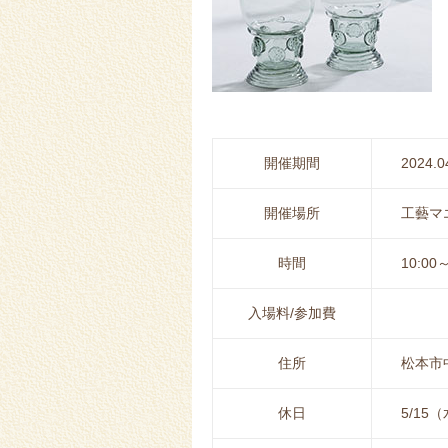
開催期間
2024.0
開催場所
工藝マ
時間
10:00～
入場料/参加費
住所
松本市中
休日
5/15