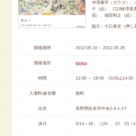
沖澤康平（ガラス）、
子（絵）、C23柿澤
花）、福田利之（絵）、
協力：小口泰史（押し
開催期間
2012.05.10～ 2012.05.28
開催場所
tonico
時間
12:00 ～ 18:00 （5/26は14:30
入場料/参加費
無料
住所
長野県松本市中央2-4-1-2Ｆ
休日
5/14～16、（19）、22、2