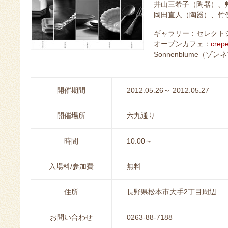
井山三希子（陶器）、
岡田直人（陶器）、竹
ギャラリー：セレクトシ
オープンカフェ：
cre
Sonnenblume（ゾ
開催期間
2012.05.26～ 2012.05.27
開催場所
六九通り
時間
10:00～
入場料/参加費
無料
住所
長野県松本市大手2丁目周辺
お問い合わせ
0263-88-7188