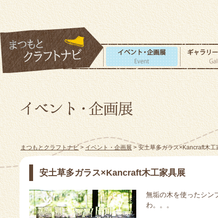
まつもとクラフトナビ
>
イベント・企画展
> 安土草多ガラス×Kancraft木
安土草多ガラス×Kancraft木工家具展
無垢の木を使ったシン
わ。。。