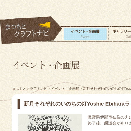
まつもとクラフトナビ
>
イベント・企画展
> 新月それぞれのいのちの灯Yoshi
新月それぞれのいのちの灯Yoshie Ebihara
長野県伊那市在住のえ
終了後、懇談会がありま