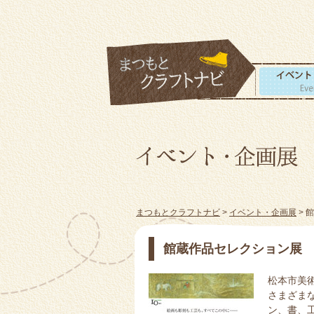
まつもとクラフトナビ
>
イベント・企画展
> 
館蔵作品セレクション展
松本市美
さまざま
ン、書、