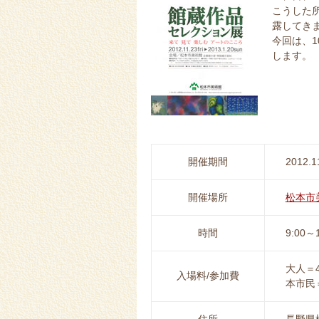
こうした
露してき
今回は、1
します。
開催期間
2012.1
開催場所
松本市
時間
9:00
大人＝
入場料/参加費
本市民