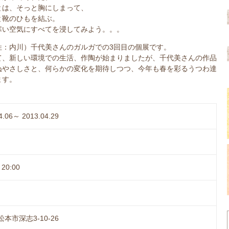
とは、そっと胸にしまって、
と靴のひもを結ぶ。
寒い空気にすべてを浸してみよう。。。
姓：内川）千代美さんのガルガでの3回目の個展です。
て、新しい環境での生活、作陶が始まりましたが、千代美さんの作品
ぬやさしさと、何らかの変化を期待しつつ、今年も春を彩るうつわ達
ます。
4.06～ 2013.04.29
20:00
本市深志3-10-26