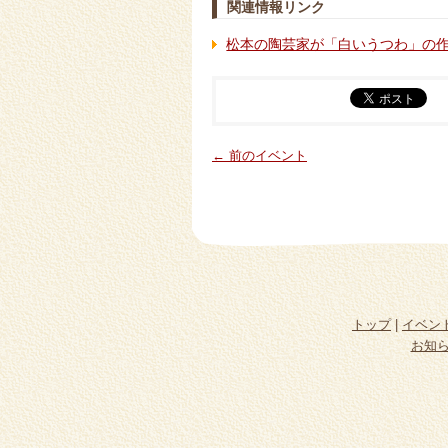
関連情報リンク
松本の陶芸家が「白いうつわ」の
← 前のイベント
トップ
|
イベン
お知