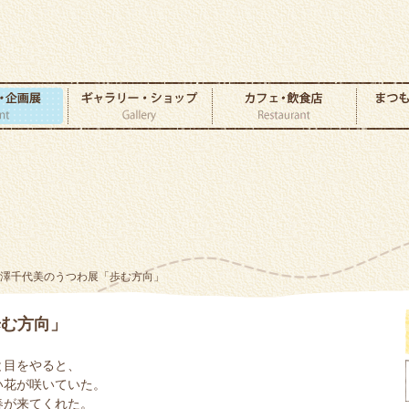
柳澤千代美のうつわ展「歩む方向」
歩む方向」
と目をやると、
い花が咲いていた。
春が来てくれた。