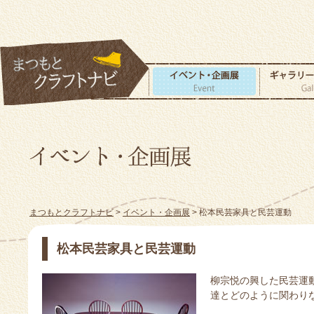
まつもとクラフトナビ
>
イベント・企画展
> 松本民芸家具と民芸運動
松本民芸家具と民芸運動
柳宗悦の興した民芸運
達とどのように関わり