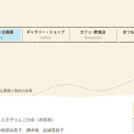
小山夏陽と板絵の会展
：八王子りんごの会（水彩画）
◎相原由美子、綱木瞳、結城美枝子