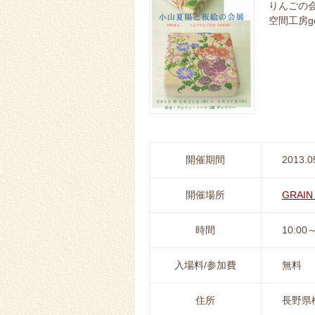
りんごの
空間工房g
開催期間
2013.0
開催場所
GRAIN
時間
10:0
入場料/参加費
無料
住所
長野県松