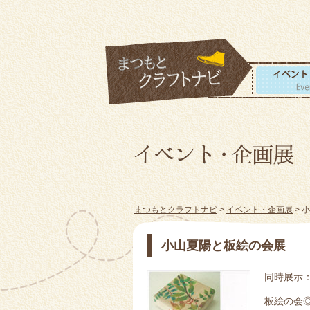
まつもとクラフトナビ
>
イベント・企画展
> 
小山夏陽と板絵の会展
同時展示
板絵の会