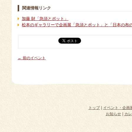
関連情報リンク
加藤 財「急須とポット」
松本のギャラリーで企画展「急須とポット」と「日本の布
← 前のイベント
トップ
|
イベント・企画
お知らせ
|
カレ