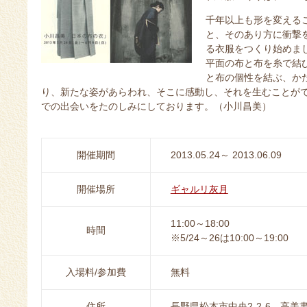
千年以上も形を変える
と、そのあり方に衝撃
る衣服をつくり始めま
平面の布と布を糸で結
と布の個性を結ぶ、か
り、新たな姿があらわれ、そこに感動し、それを生むことが
での出会いをたのしみにしております。（小川昌美）
開催期間
2013.05.24～ 2013.06.09
開催場所
ギャルリ灰月
11:00～18:00
時間
※5/24～26は10:00～19:00
入場料/参加費
無料
住所
長野県松本市中央2-2-6 高美書