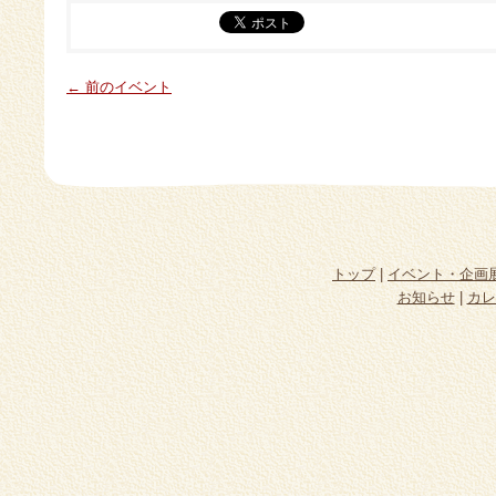
← 前のイベント
トップ
|
イベント・企画
お知らせ
|
カレ