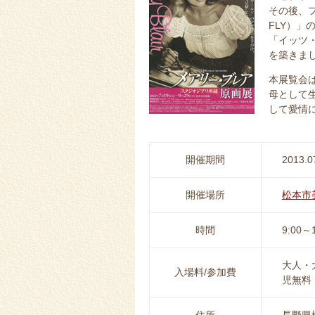
その後、フ
FLY）
「イッツ
を築きま
本展覧会
母として
して愛情
開催期間
2013.0
開催場所
松本市
時間
9:00
大人・
入場料/参加費
児無料