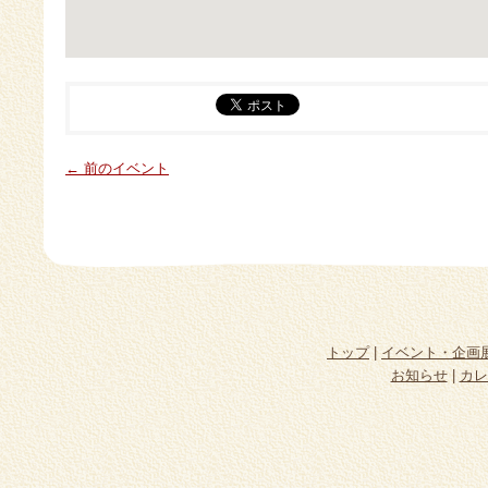
← 前のイベント
トップ
|
イベント・企画
お知らせ
|
カレ