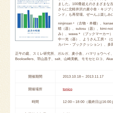
ました。100冊超えのさまざまな
さらに北軽井沢の麦小舎・キジブ
ンド」も再登場。ぜーんぶ楽しみ
ninjinsan
（古物・本棚）、kana
＊
晴（器）、sulosu（器）、kimi
み）、wawa＊（ブックマーカー
中一光（器）、ようさん工房
（ひ
＊
カバー・ブッククッション）、多
正午の庭、スミレ研究所、ガルガ、麦小舎、ハマリョウヘイ、相澤
Booksellers、羽山昌子、salt、山崎美帆、モモセヒロコ、Akan
開催期間
2013.10.18～ 2013.11.17
開催場所
tonico
時間
12:00～18:00（最終日は16:0