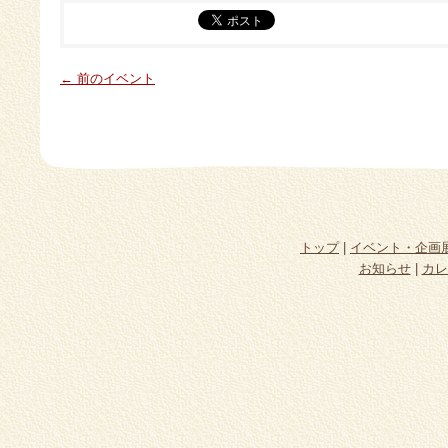
← 前のイベント
トップ
|
イベント・企画
お知らせ
|
カレ