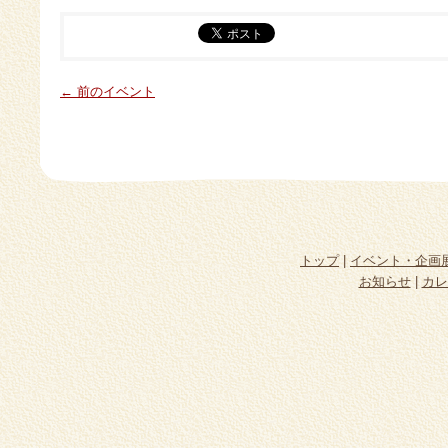
← 前のイベント
トップ
|
イベント・企画
お知らせ
|
カレ