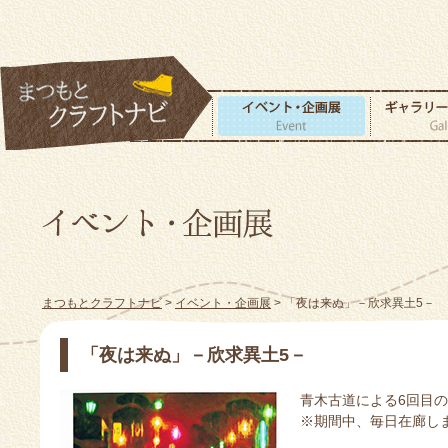
まつもとクラフトナビ
>
イベント・企画展
> 「夜は来ぬ」－欣求異土5－
「夜は来ぬ」－欣求異土5－
青木古道による6回目
※期間中、毎日在廊し