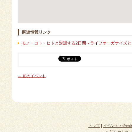
関連情報リンク
モノ・コト・ヒトと対話する2日間～ライフオーガナイズと
← 前のイベント
トップ
|
イベント・企画
お知らせ
|
カレ