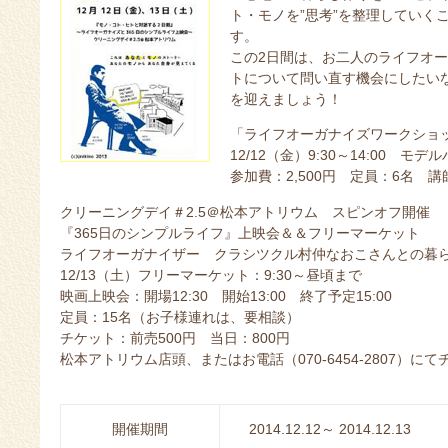
ト・モノを”思考”を整理していく
す。
この2日間は、お二人のライフオ
トについて問い直す機会にしたいなと
を迎えましょう！
「ライフオーガナイズワークショ
12/12（金）9:30～14:00 モデ
参加費：2,500円 定員：6名 
クリーニングデイ＃2.5＠松本アトリウム スピンオフ開催
『365日のシンプルライフ』上映会＆＆フリーマーケット
ライフオーガナイザー クラシツクル村仲なおこさんとの暮
12/13（土）フリーマーケット：9:30～昼頃まで
映画上映会：開場12:30 開始13:00 終了予定15:00
定員：15名（お子様連れは、要相談）
チケット：前売500円 当日：800円
松本アトリウム店頭、またはお電話（070-6454-2807）
開催期間
2014.12.12～ 2014.12.13