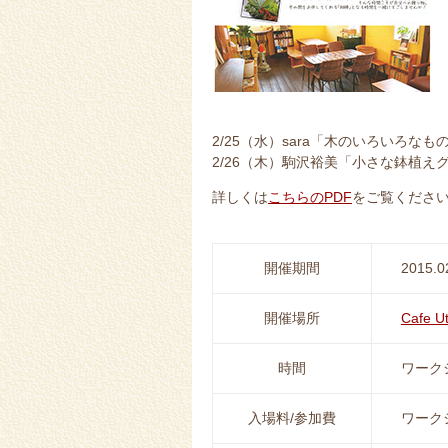
2/25（水）sara「木のいろいろ
2/26（木）駒沢裕美「小さな鉢植
詳しくは
こちらのPDF
をご覧くださ
開催期間
2015.0
開催場所
Cafe U
時間
ワーク
入場料/参加費
ワーク