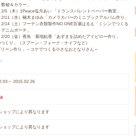
数秘＆カラー」
2/5（木）1Peace塩月あい 「トランスパレントペーパー教室」
2/11（水）楠木まゆみ「カメラカバーのミニブックアルバム作り」
2/14（土）フーテン衣類製作NO ONE百瀬はるえ「ミシンでつくる
デニムポーチ」
2/20（金）香魚 菊地鮎香「あずきを詰めたアイピロー作り」
なものつくり」（スプーン・フォーク・ナイフなど）
えグリーン作り」～コケでつくる小さなおとなりさん～
い。
2.03～ 2015.02.26
ta
ショップにより異なります
ショップにより異なります