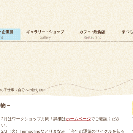
冬の手仕事～自分への贈り物～
り物～
2月はワークショップ月間！詳細は
ホームページ
でご確認くださ
い。
2/3（火）Tiempofinoなとりまなみ 「今年の運気のサイクルを知る