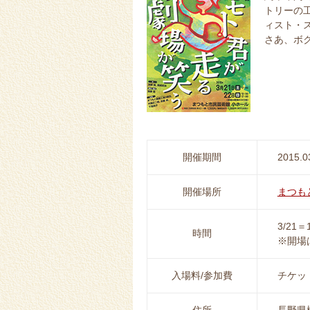
トリーの
ィスト・
さあ、ボ
開催期間
2015.0
開催場所
まつも
3/21＝
時間
※開場
入場料/参加費
チケット