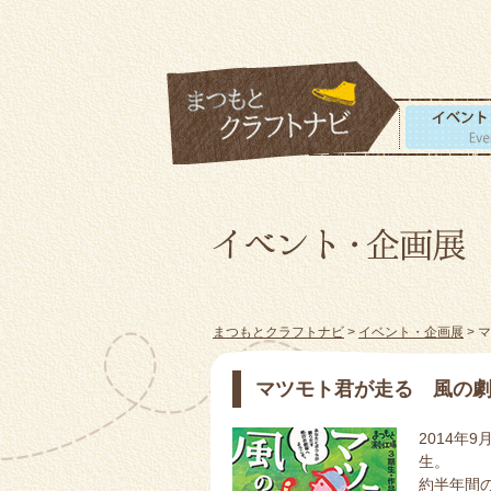
まつもとクラフトナビ
>
イベント・企画展
> 
マツモト君が走る 風の
2014年
生。
約半年間