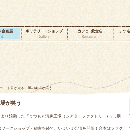
マツモト君が走る 風の劇場が笑う
劇場が笑う
9月より始動した『まつもと演劇工場（シアターファクトリー）』3期
のワークショップ・稽古を経て、いよいよ公演を開催！台本はファク