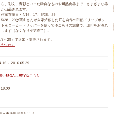
ら、彩文、青彩といった独自なものや耐熱食器まで、さまざまな器
が出品されます。
作家在廊日・4/16、17、5/28、29
5/28、29は西山さんが自家焙煎した豆を自作の耐熱ドリップポッ
ト＆コーヒードリッパーを使ってゆこもりの源泉で、珈琲をお淹れ
します（なくなり次第終了）。
5/7～29）で追加・変更されます。
るうつわ」
4.16～ 2016.05.29
扱い処GALLERYゆこもり
18:00
本市浅間温泉3-11-4