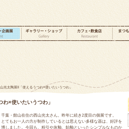
西山光太陶展II「使えるうつわ×使いたいうつわ」
うつわ×使いたいうつわ」
千葉・館山在住の西山光太さん。昨年に続き2度目の個展です。
とてもお一人の方が制作しているとは思えない多様な器は、好評を
博しました。今回も、粉引や灰釉、飴釉といったシンプルなものか