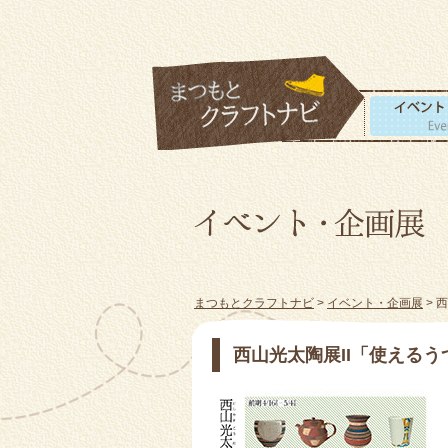
まつもとクラフトナビ
>
イベント・企画展
> 
西山光太陶展II「使える