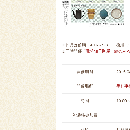
※作品は前期（4/16～5/3）、後期（
※同時開催
「諏佐知子陶展 絵のあ
開催期間
2016.0
開催場所
手仕事
時間
10:00～
入場料/参加費
住所
長野県松