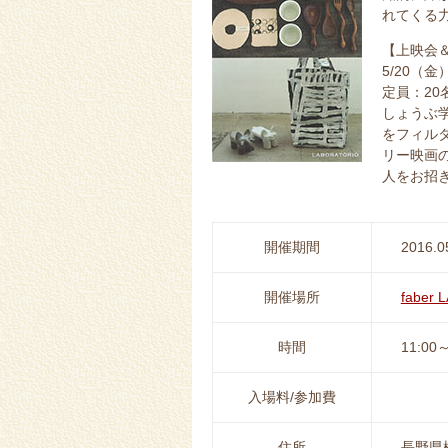
れてくる
【上映会
5/20（金
定員：2
しょうぶ学
をフィル
リー映画
人をお招
開催期間
2016.0
開催場所
fabe
時間
11:00～
入場料/参加費
住所
長野県松