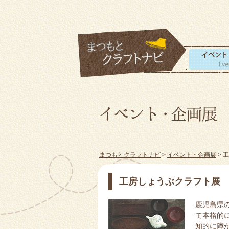
まつもとクラフトナビ
>
イベント・企画展
> 
工房しょうぶクラフト展
鹿児島県
て本格的
知的に障