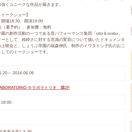
力強くユニークな作品が届きます。
＆トークショー】
）開場18:30、開演19:00
0名（要予約）、参加費：無料
園の創作活動の一つである音パフォーマンス集団「otto＆orabu」
ターとして、純粋さに対する意識の変容について描いたドキュメンタ
の上映会と、しょうぶ学園の福森伸氏、制作のイワタトシ子氏のお二
きしてのトークショーです。
5.20～ 2016.06.06
r LABORATORIO ※ラボラトリオ 隣2F
18:00
本市大手1-3-29