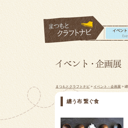
まつもとクラフトナビ
>
イベント・企画展
> 
纏う布 繋ぐ食