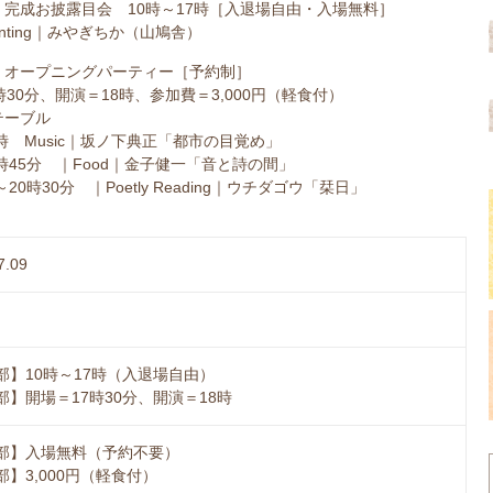
】完成お披露目会 10時～17時［入退場自由・入場無料］
Painting｜みやぎちか（山鳩舎）
】オープニングパーティー［予約制］
時30分、開演＝18時、参加費＝3,000円（軽食付）
テーブル
9時 Music｜坂ノ下典正「都市の目覚め」
9時45分 ｜Food｜金子健一「音と詩の間」
～20時30分 ｜Poetly Reading｜ウチダゴウ「栞日」
7.09
部】10時～17時（入退場自由）
部】開場＝17時30分、開演＝18時
部】入場無料（予約不要）
部】3,000円（軽食付）