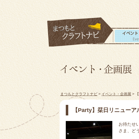
まつもとクラフトナビ
>
イベント・企画展
> 
【Party】栞日リニュー
お待たせ
さま、ど