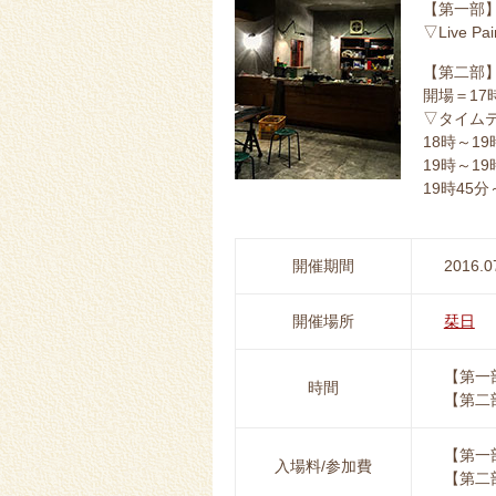
【第一部
▽Live 
【第二部
開場＝17
▽タイム
18時～1
19時～1
19時45分
開催期間
2016.0
開催場所
栞日
【第一
時間
【第二
【第一
入場料/参加費
【第二